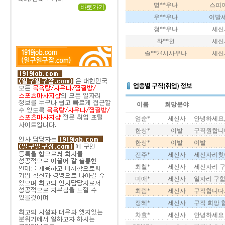
명**우나
스피아(
우**우나
이발
청**우나
세신
화**천
세신
솔**24시사우나
세신
이름
희망분야
엄순*
세신사
안녕하세요,
한상*
이발
구직원합니
한상*
이발
이발
진주*
세신사
세신자리찾
최철*
세신사
세신자리 
미애*
세신사
일자리 구
최림*
세신사
구직합니다
정혜*
세신사
구직 희망 
차효*
세신사
안녕하세요 목