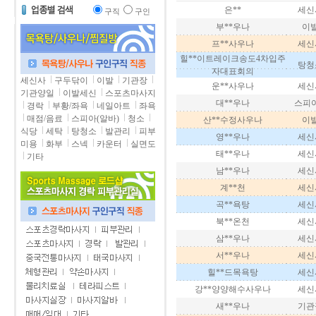
은**
세신
구직
구인
부**우나
이
프**사우나
세신
힐**이트레이크송도4차입주
탕청
자대표회의
세신사
구두닦이
이발
기관장
운**사우나
세신
기관양일
이발세신
스포츠마사지
대**우나
스피아(
경락
부황/좌욕
네일아트
좌욕
매점/음료
스피아(알바)
청소
산**수정사우나
이
식당
세탁
탕청소
발관리
피부
영**우나
세신
미용
화부
스넥
카운터
실면도
태**우나
세신
기타
남**우나
세신
계**천
세신
곡**욕탕
세신
북**온천
세신
삼**우나
세신
서**우나
세신
힐**드목욕탕
세신
강**양양해수사우나
세신
새**우나
기관