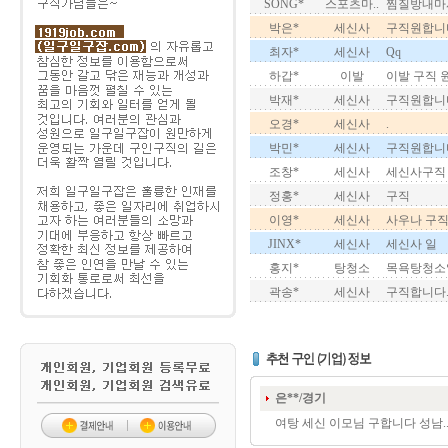
SONG*
스포츠마..
찜질방내마
박은*
세신사
구직원합니
최자*
세신사
Qq
하갑*
이발
이발 구직 
박재*
세신사
구직원합니
오경*
세신사
.
박민*
세신사
구직원합니
조창*
세신사
세신사구직
정홍*
세신사
구직
이영*
세신사
사우나 구
JINX*
세신사
세신사 일
홍지*
탕청소
목욕탕청소
곽송*
세신사
구직합니다
은**/경기
여탕 세신 이모님 구합니다 성남.