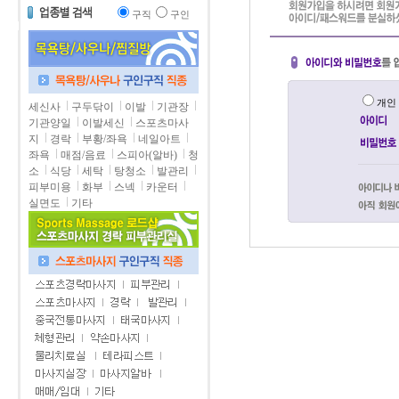
구직
구인
개
세신사
구두닦이
이발
기관장
기관양일
이발세신
스포츠마사
지
경락
부황/좌욕
네일아트
좌욕
매점/음료
스피아(알바)
청
소
식당
세탁
탕청소
발관리
피부미용
화부
스넥
카운터
실면도
기타