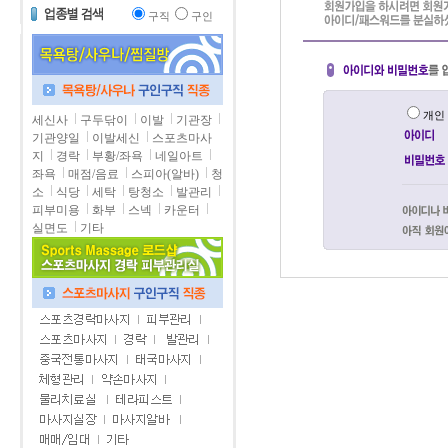
구직
구인
개
세신사
구두닦이
이발
기관장
기관양일
이발세신
스포츠마사
지
경락
부황/좌욕
네일아트
좌욕
매점/음료
스피아(알바)
청
소
식당
세탁
탕청소
발관리
피부미용
화부
스넥
카운터
실면도
기타