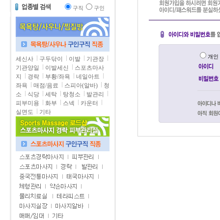
구직
구인
개
세신사
구두닦이
이발
기관장
기관양일
이발세신
스포츠마사
지
경락
부황/좌욕
네일아트
좌욕
매점/음료
스피아(알바)
청
소
식당
세탁
탕청소
발관리
피부미용
화부
스넥
카운터
실면도
기타