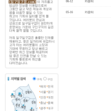
06-12
카운터
05-16
카운터
구직
구인
해외
전국
서울
경기
인천
대전
충남
충북
광주
대구