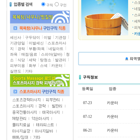
스
구직
구인
네
스
세
피
카
세신사
구두닦이
이발
기관장
기관양일
이발세신
스포츠마사
지
경락
부황/좌욕
네일아트
좌욕
매점/음료
스피아(알바)
청
소
식당
세탁
탕청소
발관리
피부미용
화부
스넥
카운터
실면도
기타
구직정보
등록일
업종
07-23
카운터
07-12
카운터
06-21
카운터