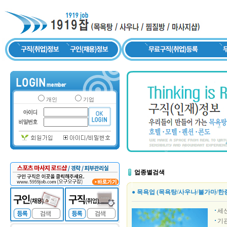
개인
기업
업종별검색
● 목욕업 (목욕탕/사우나/불가마/한
세
기