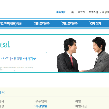
증막)
신사
구두닦이
이발
관장
기관양일
이발세신