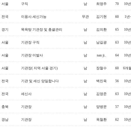
서울
구직
남
최명주
70
10
전국
이용사.세신가능
무관
김기현
60
1년
경기
목욕탕 기관장 및 총괄관리
남
김의환
65
10
서울
기관장 구직
남
남길광
63
10
서울
기관장 이발사
남
nan ji..
64
10
서울
기관장( 지역 서울 경기)
남
장철수
60
6개
전국
기관 및 세신 양일합니다
남
백진욱
56
10
전국
세신사
남
김영준
63
10
충북
기관장
남
양병문
57
10
경남
기관장
남
옥철환
62
10