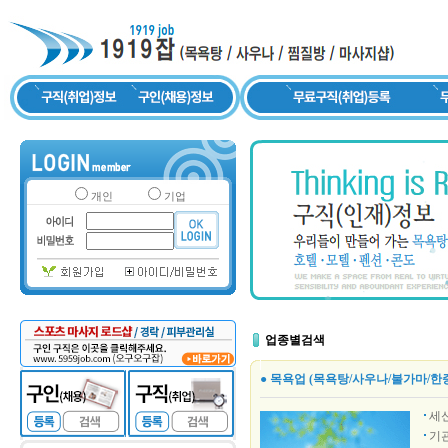
개인
기업
업종별검색
● 목욕업 (목욕탕/사우나/불가마/한
세
기