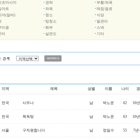
포츠마사지
경락
부황/좌욕
일아트
좌욕
매점/음료
피아(알바)
청소
식당
탁
탕청소
발관리
부미용
화부
스넥
운터
실면도
기타
지역
제목
성별
이름
나이
경
전국
사우나
남
박노운
62
10
전국
목욕탕
남
박노운
63
10
서울
구직원합니다
남
정일수
55
7년