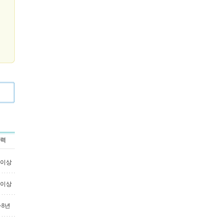
력
년이상
년이상
~8년