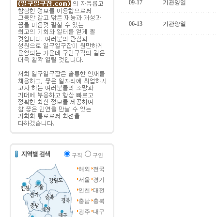
09-17
기관양일
06-13
기관양일
구직
구인
해외
전국
서울
경기
인천
대전
충남
충북
광주
대구