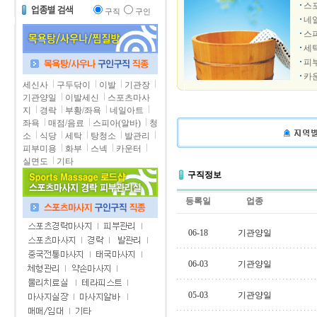
스
구직
구인
네
스
세
피
카
세신사
구두닦이
이발
기관장
기관양일
이발세신
스포츠마사
지
경락
부황/좌욕
네일아트
좌욕
매점/음료
스피아(알바)
청
소
식당
세탁
탕청소
발관리
피부미용
화부
스넥
카운터
실면도
기타
구직정보
등록일
업종
06-18
기관양일
06-03
기관양일
05-03
기관양일