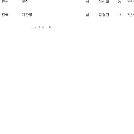
전국
구직
남
이상철
63
7년
전국
기관장
남
정경완
48
7년
1
2
3
4
5
6