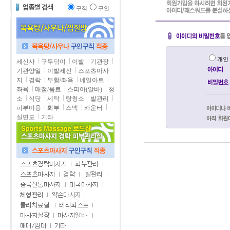
구직
구인
개
세신사
구두닦이
이발
기관장
기관양일
이발세신
스포츠마사
지
경락
부황/좌욕
네일아트
좌욕
매점/음료
스피아(알바)
청
소
식당
세탁
탕청소
발관리
피부미용
화부
스넥
카운터
실면도
기타