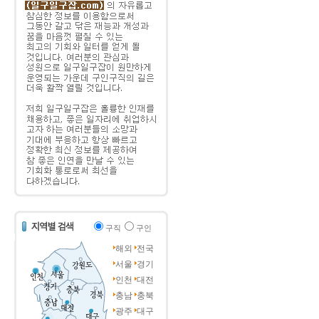
구직
구인
해외
전국
서울
경기
인천
대전
충남
충북
광주
대구