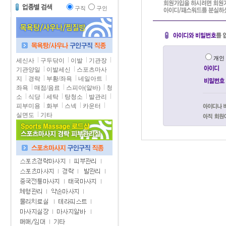
구직
구인
개
세신사
구두닦이
이발
기관장
기관양일
이발세신
스포츠마사
지
경락
부황/좌욕
네일아트
좌욕
매점/음료
스피아(알바)
청
소
식당
세탁
탕청소
발관리
피부미용
화부
스넥
카운터
실면도
기타