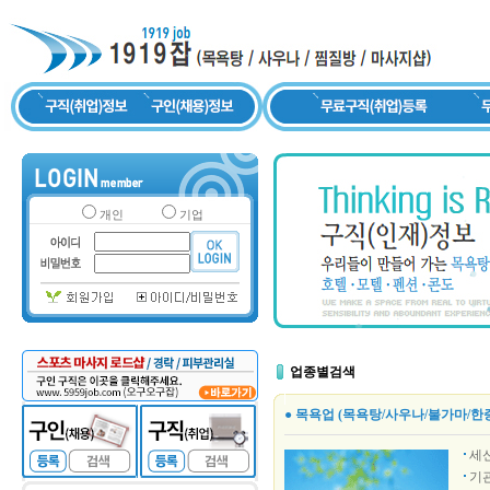
개인
기업
업종별검색
● 목욕업 (목욕탕/사우나/불가마/한
세
기