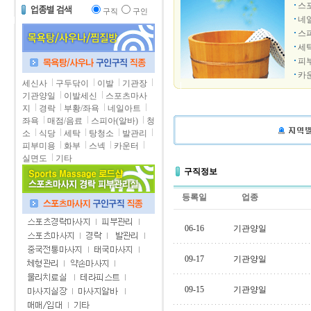
스
구직
구인
네
스
세
피
카
세신사
구두닦이
이발
기관장
기관양일
이발세신
스포츠마사
지
경락
부황/좌욕
네일아트
좌욕
매점/음료
스피아(알바)
청
소
식당
세탁
탕청소
발관리
피부미용
화부
스넥
카운터
실면도
기타
구직정보
등록일
업종
06-16
기관양일
09-17
기관양일
09-15
기관양일