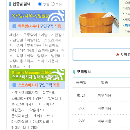
스
구직
구인
네
스
세
피
카
세신사
구두닦이
이발
기관장
기관양일
이발세신
스포츠마사
지
경락
부황/좌욕
네일아트
좌욕
매점/음료
스피아(알바)
청
소
식당
세탁
탕청소
발관리
피부미용
화부
스넥
카운터
실면도
기타
구직정보
등록일
업종
01-24
피부미용
12-30
피부미용
12-08
피부미용