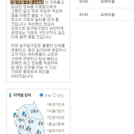
03-05
피부미용
01-03
피부미용
구직
구인
해외
전국
서울
경기
인천
대전
충남
충북
광주
대구