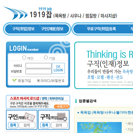
개인
기업
업종별검색
● 목욕업 (목욕탕/사우나/불가마/한
세
기