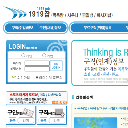
개인
기업
업종별검색
● 목욕업 (목욕탕/사우나/불가마/한
세
기