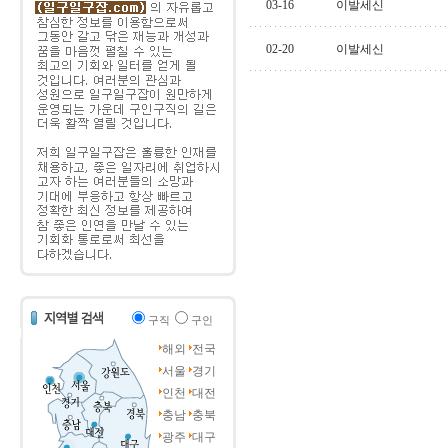
03-16
이발세신
02-20
이발세신
구직
구인
해외
전국
서울
경기
인천
대전
충남
충북
광주
대구