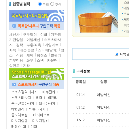
스
구직
구인
네
스
세
피
카
세신사
구두닦이
이발
기관장
기관양일
이발세신
스포츠마사
지
경락
부황/좌욕
네일아트
좌욕
매점/음료
스피아(알바)
청
소
식당
세탁
탕청소
발관리
피부미용
화부
스넥
카운터
실면도
기타
구직정보
등록일
업종
01-14
이발세신
01-12
이발세신
12-12
이발세신