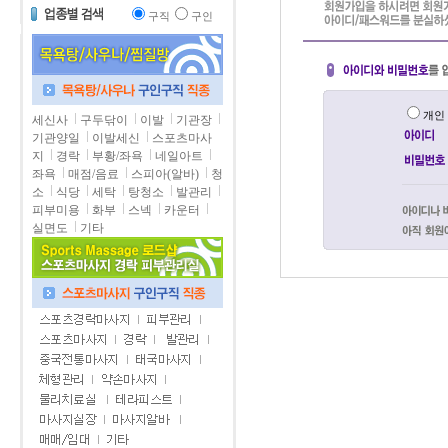
구직
구인
개
세신사
구두닦이
이발
기관장
기관양일
이발세신
스포츠마사
지
경락
부황/좌욕
네일아트
좌욕
매점/음료
스피아(알바)
청
소
식당
세탁
탕청소
발관리
피부미용
화부
스넥
카운터
실면도
기타