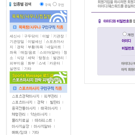
구직
구인
개
세신사
구두닦이
이발
기관장
기관양일
이발세신
스포츠마사
지
경락
부황/좌욕
네일아트
좌욕
매점/음료
스피아(알바)
청
소
식당
세탁
탕청소
발관리
피부미용
화부
스넥
카운터
실면도
기타