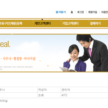
우나
작성자
관리자
조회
4372
허와실