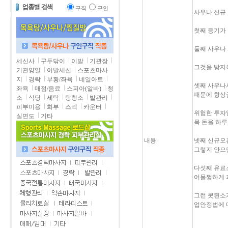
구직
구인
사우나 신규
첫째 등기가
둘째 사우나
세신사
구두닦이
이발
기관장
그것을 방지
기관양일
이발세신
스포츠마사
지
경락
부황/좌욕
네일아트
셋째 사우나
좌욕
매점/음료
스피아(알바)
청
때문에 항상
소
식당
세탁
탕청소
발관리
피부미용
화부
스넥
카운터
위험한 투자
실면도
기타
목 돈을 하
내용
넷째 신규오
그렇지 안으
다섯째 유료
어물쩡하게 
그런 못된소
업안정법에 