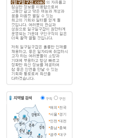
구직
구인
해외
전국
서울
경기
인천
대전
충남
충북
광주
대구