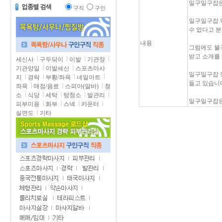
일구일구잡은
구직
구인
일구일구잡 
수 없다고 
내용
그럼에도 불
받고 소개를
세신사
구두닦이
이발
기관장
기관양일
이발세신
스포츠마사
일구일구잡 
지
경락
부황/좌욕
네일아트
들고 있습니다
좌욕
매점/음료
스피아(알바)
청
소
식당
세탁
탕청소
발관리
일구일구잡은
피부미용
화부
스넥
카운터
실면도
기타